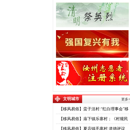
文明城市
更多
【移风易俗】蛮子洼村:“红白理事会”移
风易俗树新风
【移风易俗】庙下镇乐寨村；《村规民
约》成为移风易俗工作有序推进的坚实
【移风易俗】夏店镇毛寨村:道德评议