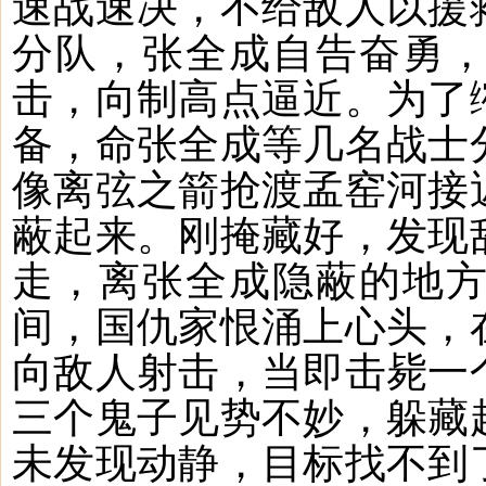
速战速决，不给敌人以援
分队，张全成自告奋勇
击，向制高点逼近。为了
备，命张全成等几名战士
像离弦之箭抢渡孟窑河接
蔽起来。刚掩藏好，发现
走，离张全成隐蔽的地
间，国仇家恨涌上心头，
向敌人射击，当即击毙一
三个鬼子见势不妙，躲藏
未发现动静，目标找不到