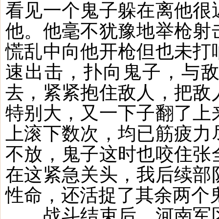
看见一个鬼子躲在离他很
他。他毫不犹豫地举枪射
慌乱中向他开枪但也未打
速出击，扑向鬼子，与
去，紧紧抱住敌人，把敌
特别大，又一下子翻了上
上滚下数次，均已筋疲力
不放，鬼子这时也咬住张
在这紧急关头，我后续部
性命，还活捉了其余两个
战斗结束后，河南军区