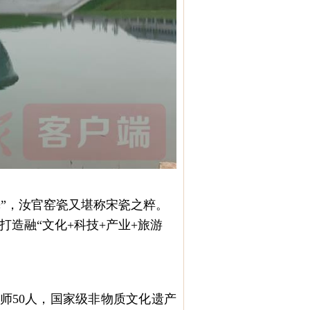
魁”，汝官窑瓷又堪称宋瓷之粹。
造融“文化+科技+产业+旅游
师50人，国家级非物质文化遗产