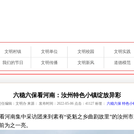
文明村镇
文明单位
文明校园
文明实践
我们的节日
文明传播
文明新风
道德模范
六稳六保看河南：汝州特色小镇绽放异彩
责任编辑：文明办 来源： 发布时间：2022-05-06 点击：
41127
标签：
六稳六保
特色小
六保”看河南集中采访团来到素有“瓷魁之乡曲剧故里”的汝
前为之一亮。