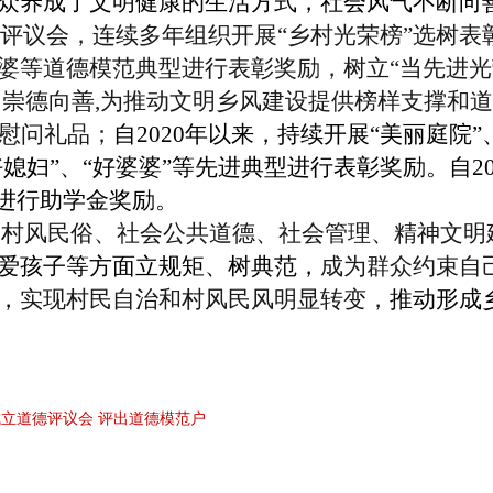
众养成了文明健康的生活方式，社会风气不断向
道德评议会，连续多年组织开展“乡村光荣榜”选树
婆等道德模范典型进行表彰奖励，树立“当先进光
、崇德向善,为推动文明乡风建设提供榜样支撑和
秋慰问礼品；
自
2020年以来，持续开展“美丽庭院
好媳妇”、“好婆婆”等先进典型进行表彰奖励。自2
生进行助学金奖励。
及村风民俗、社会公共道德、社会管理、精神文明
爱孩子等方面立规矩、树典范，
成为群众
约束自
，
实现村民自治和村风民风明显转变
，
推动形成
立道德评议会 评出道德模范户