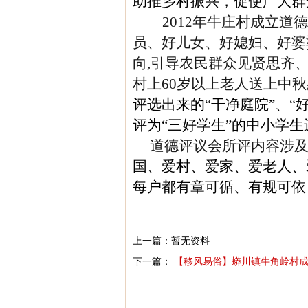
助推乡村振兴，促使广大群
2012年牛庄村成立
员、好儿女、好媳妇、好婆
向,引导农民群众见贤思齐
村上60岁以上老人送上中
评选出来的“干净庭院”、“
评为“三好学生”的中小学
道德评议会所评内容
涉
国、爱村、爱家、爱老人、
每户都有章可循、有规可依
上一篇：暂无资料
下一篇：
【移风易俗】蟒川镇牛角岭村成