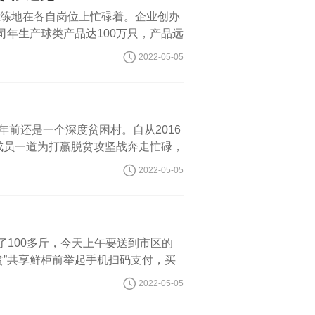
熟练地在各自岗位上忙碌着。企业创办
年生产球类产品达100万只，产品远
单开始多起来，一个订单就是好几万
2022-05-05
年前还是一个深度贫困村。自从2016
成员一道为打赢脱贫攻坚战奔走忙碌，
交通闭塞、干旱缺水——这是工作队刚
2022-05-05
了100多斤，今天上午要送到市区的
贫”共享鲜柜前举起手机扫码支付，买
蔬菜就从田
2022-05-05