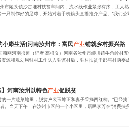
，汝州市陵头镇沙古堆村扶贫车间内，流水线作业紧张有序，工人
起一只制作好的足球，开始对着手机镜头直播推介产品。“我们公司
美、中东等地。”朱帅奇介绍，随着疫情出现转机，最近国外的订
都忙着接单子、组织集装箱发货。在
的小康生活|河南汝州市：富民
产业
铺就乡村振兴路
国商网河南报道（记者 高根义）河南省汝州市蟒川镇牛角岭村五
然资源和规划局驻村工作队入驻该村后，驻村扶贫干部与村两委
岭打造成了深山里的精准扶贫样板。要想富，先修路山高路远、
村面临的情况。“以前我们出村全靠
坚】河南汝州以特色
产业
促脱贫
村的一片蔬菜地里，脱贫户裴玉坤正和妻子采摘西红柿。“已经摘
记者。当天下午，在汝州市区的一个小区里，居民李芳在“消费扶
小把青菜，整个交易过程不到一分钟。不到一天时间，贫困户的