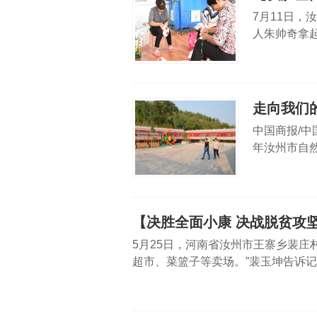
7月11日
人朱帅奇拿
销非洲、欧
只，他每天
走向我们
中国商报/中
年汝州市自
逐渐将牛角
进驻牛角岭
【决胜全面小康 决战脱贫攻
5月25日，河南省汝州市王寨乡裴庄
超市、菜篮子等卖场。”裴玉坤告诉
了从裴庄村新运来的几个西红柿和一