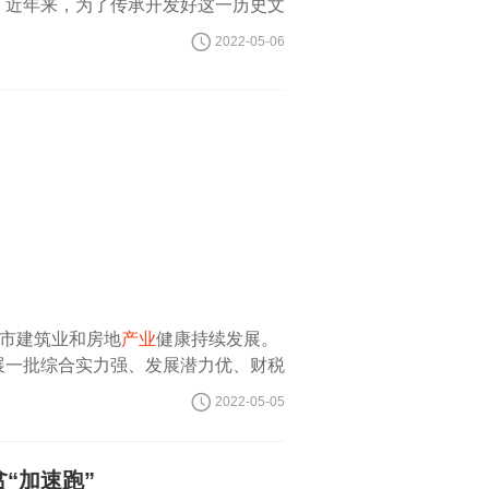
。近年来，为了传承开发好这一历史文
电子商务结合起来，把汝瓷艺术的发展
2022-05-06
全市建筑业和房地
产业
健康持续发展。
展一批综合实力强、发展潜力优、财税
规划编制
2022-05-05
贫“加速跑”