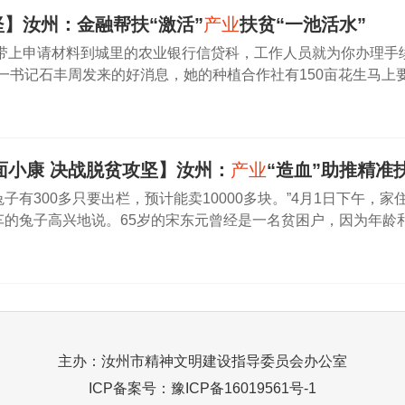
坚】汝州：金融帮扶“激活”
产业
扶贫“一池活水”
带上申请材料到城里的农业银行信贷科，工作人员就为你办理手续
一书记石丰周发来的好消息，她的种植合作社有150亩花生马上
的基准利率贷款，解了燃眉之急。在夏西村，像平晓丹一样，享
面小康 决战脱贫攻坚】汝州：
产业
“造血”助推精准
子有300多只要出栏，预计能卖10000多块。”4月1日下午，
车的兔子高兴地说。65岁的宋东元曾经是一名贫困户，因为年龄和
发动贫困户养殖肉兔，独居在家的宋东元开始与兔子打起了交道。“
00元的种兔由镇政府进行补贴，养殖过程中技术
主办：汝州市精神文明建设指导委员会办公室
ICP备案号：
豫ICP备16019561号-1