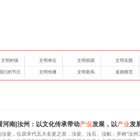
文明村镇
文明单位
文明校园
文明实践
我们的节日
文明传播
文明新风
道德模范
看河南|汝州：以文化传承带动
产业
发展，以
产业
发
的汝瓷，位居宋代五大名瓷之首，汝瓷、汝石、汝帖，并称“汝州