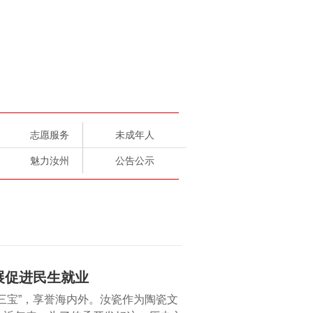
志愿服务
未成年人
魅力汝州
公告公示
展促进民生就业
三宝”，享誉海内外。汝瓷作为陶瓷文