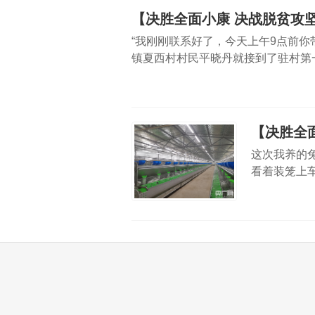
【决胜全面小康 决战脱贫攻
“我刚刚联系好了，今天上午9点前你
镇夏西村村民平晓丹就接到了驻村第
队为她争取到了针对种植、养殖大户
【决胜全
这次我养的兔
看着装笼上
年，米庙镇
笼，价值5