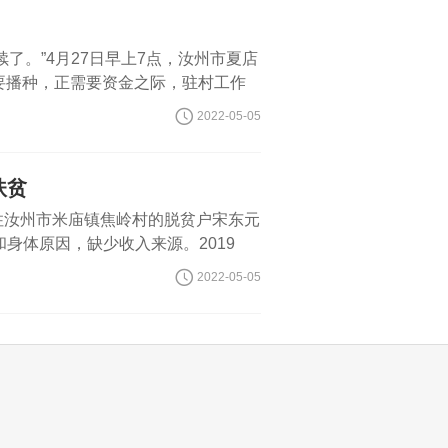
了。”4月27日早上7点，汝州市夏店
要播种，正需要资金之际，驻村工作
受金融贷款政
2022-05-05
扶贫
家住汝州市米庙镇焦岭村的脱贫户宋东元
身体原因，缺少收入来源。2019
每户贫困户只需投入400元购买兔
2022-05-05