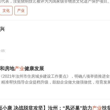
出代表，汝瓷烧制技艺被评为为国家级非物质文化遗产保护项目
州市委、市政府着力推动汝瓷文化
产业
发展，把汝瓷
产业
发展和
文化
产业
与现代科技结合起来，积极改变
兴
-05
和房地
产业
健康发展
《2021年汝州市住房城乡建设工作要点》，明确八项举措推进
”，精准帮扶指导企业提档升级，鼓励企业做大做强做优，培育发
地产企业，促进全市建筑企业和房地产企业成长。加快住房发展
面小康 决战脱贫攻坚】汝州：“凤还巢”助力
产业
扶