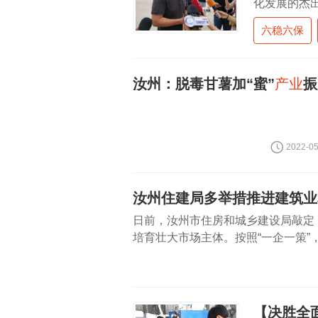
化发展的杰
化品牌，汝
六稳六保
与传统工艺
汝州：脱毒甘薯加“蜜”
产业
振
2022-05
汝州住建局多举措推进建筑业
日前，汝州市住房和城乡建设局敲定
培育壮大市场主体。按照“一企一策
贡献大、社会信誉好的建筑企业和房
【决胜全