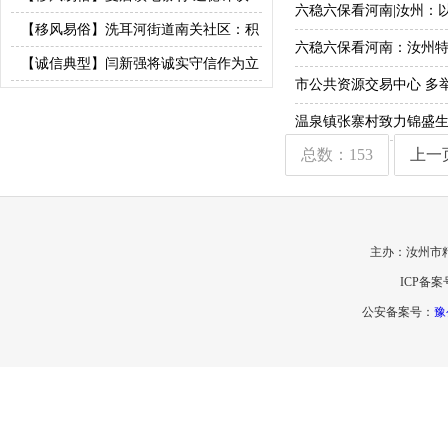
六稳六保看河南|汝州：
保障
破陋习 文明之花绽乡野
【移风易俗】洗耳河街道南关社区：积
六稳六保看河南：汝州
分赋能配基层治理 引领移风易俗新时尚
【诚信典型】闫新强将诚实守信作为立
市公共资源交易中心 多
身之本
温泉镇张寨村致力锦盛生态
总数：153
上一
主办：汝州市
ICP备案
公安备案号：
豫