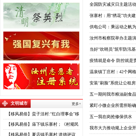
全国防灾减灾日主题活
张寨村：用“绣花”功夫
供电公司：乘运动之帆为
汝州市检察院举办主题
当好“吹哨员”筑牢防汛基
疫情就是命令 防控就是
温泉镇丁庄村：42个网
安装“刷脸”系统让公租房
五一期间我市粮油副食
文明城市
更多+
紧盯小微企业所需所盼
【移风易俗】蛮子洼村:“红白理事会”移
五一我在岗抢修保供水
风易俗树新风
【移风易俗】庙下镇乐寨村；《村规民
我市大力推动规上企业
约》成为移风易俗工作有序推进的坚实
【移风易俗】夏店镇毛寨村:道德评议